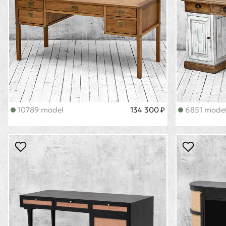
10789 model
134 300 ₽
6851 mode