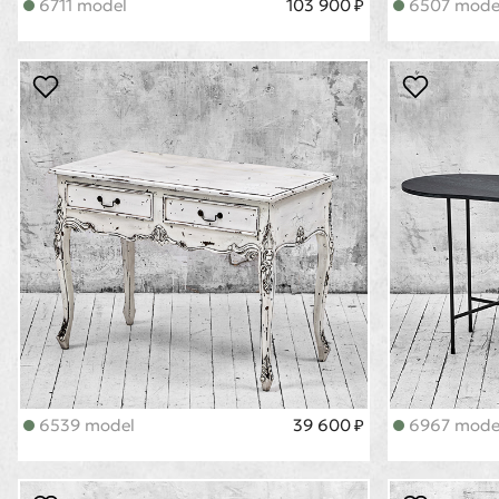
6711 model
103 900 ₽
6507 mode
6539 model
39 600 ₽
6967 mode