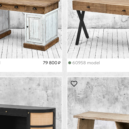
l
79 800 ₽
60958 model