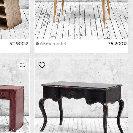
52 900 ₽
6564 model
76 200 ₽