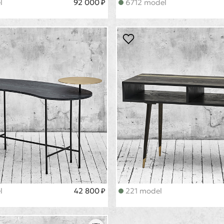
l
92 000 ₽
6712 model
l
42 800 ₽
221 model