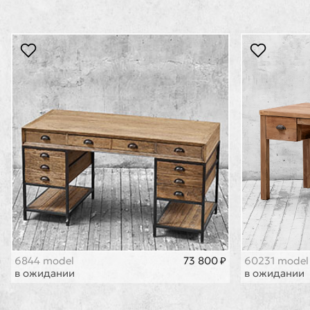
6844 model
73 800 ₽
60231 model
в ожидании
в ожидании