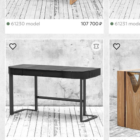
61230 model
107 700 ₽
61231 mode