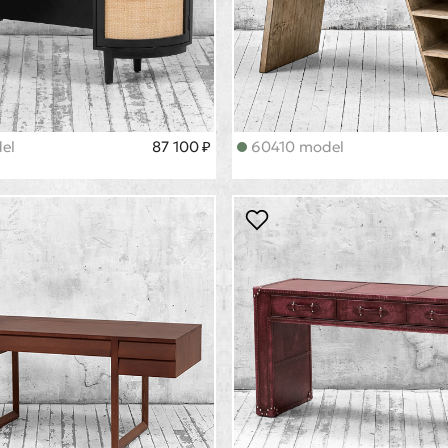
el
87 100 ₽
60410 model