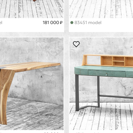
l
181 000 ₽
83451 model