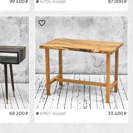
99 400 ₽
6704 model
87 000 ₽
68 200 ₽
6907 model
33 400 ₽