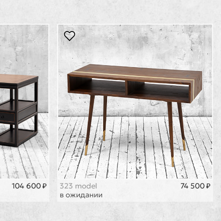
104 600 ₽
323 model
74 500 ₽
в ожидании