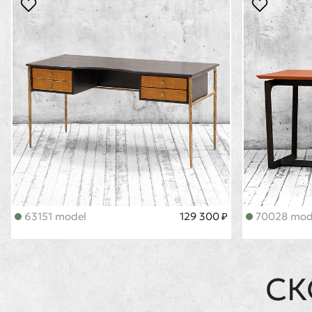
63151 model
129 300 ₽
70028 mod
СК