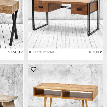
51 600 ₽
10776 model
111 300 ₽