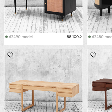
63490 model
88 100 ₽
63480 mod