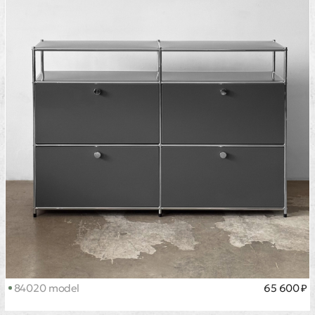
84020 model
65 600 ₽