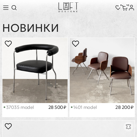
0
10
НОВИНКИ
37035 model
28 500 ₽
1401 model
28 200 ₽