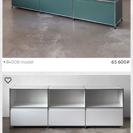
84008 model
65 600 ₽