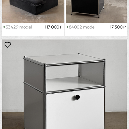
33429 model
117 000 ₽
84002 model
17 300 ₽