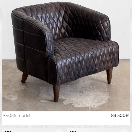
4055 model
83 500 ₽