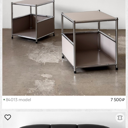
84013 model
7 500 ₽