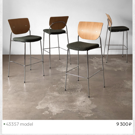
43357 model
9 300 ₽