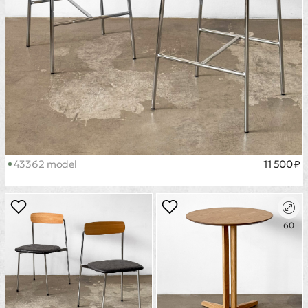
43362 model
11 500 ₽
60