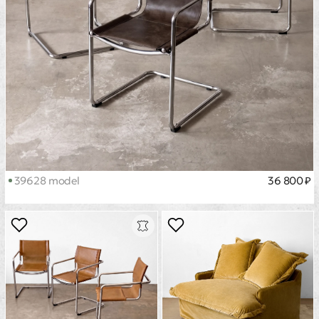
39628 model
36 800 ₽