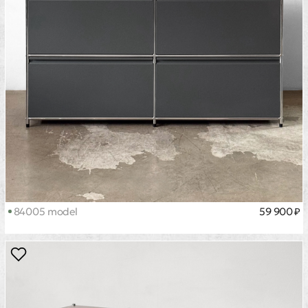
84005 model
59 900 ₽