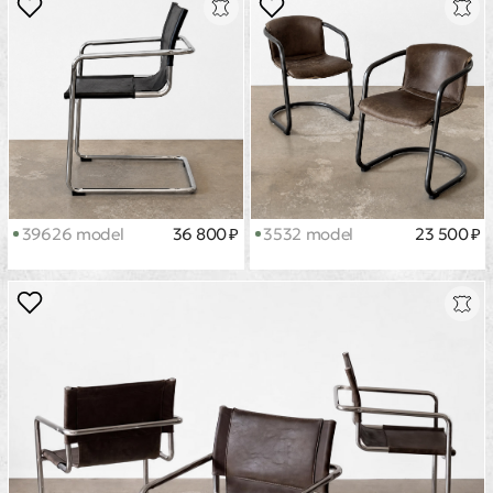
39626 model
36 800 ₽
3532 model
23 500 ₽