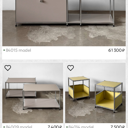
84015 model
61 300 ₽
84009 model
7 400 ₽
84014 model
7 500 ₽