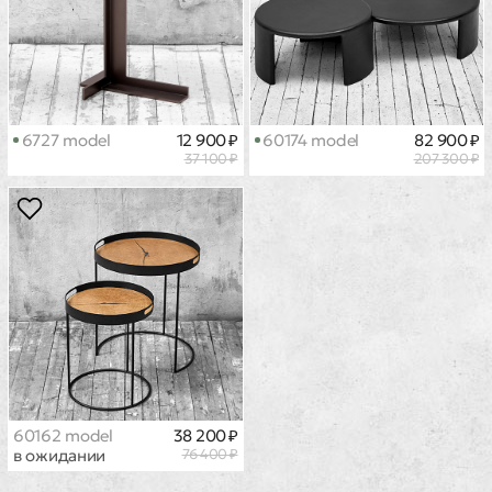
6727 model
12 900 ₽
60174 model
82 900 ₽
37 100 ₽
207 300 ₽
60162 model
38 200 ₽
в ожидании
76 400 ₽