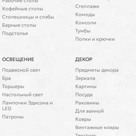
Рабочие столы
Стеллажи
Кофейные столы
Комоды
Cтолешницы и слэбы
Консоли
Барные столы
Тумбы
Подстолья
Полки и крючки
ОСВЕЩЕНИЕ
ДЕКОР
Подвесной свет
Предметы декора
Бра
Зеркала
Торшеры
Картины
Настольный свет
Посуда
Лампочки Эдисона и
Раковины
LED
Для ванной
Патроны
Ковры
Винтажные ковры
Текстиль