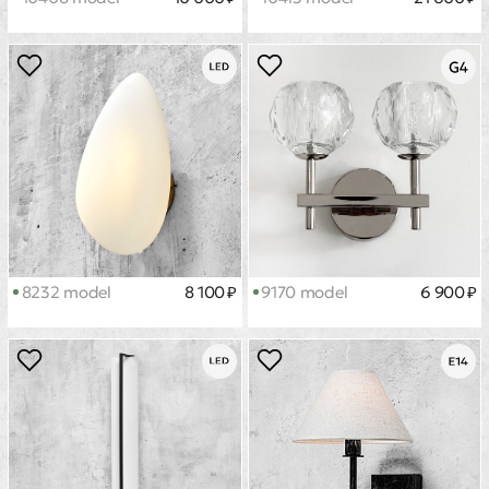
8232 model
8 100 ₽
9170 model
6 900 ₽