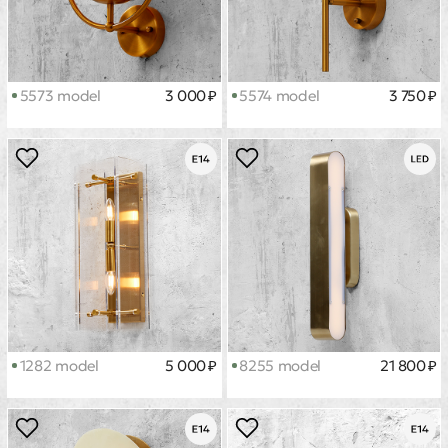
5573 model
3 000 ₽
5574 model
3 750 ₽
1282 model
5 000 ₽
8255 model
21 800 ₽