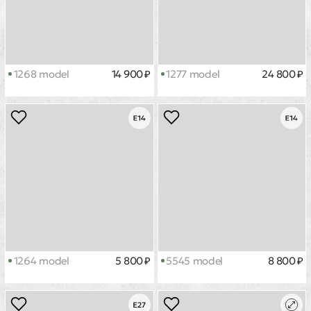
1268 model
14 900 ₽
1277 model
24 800 ₽
1264 model
5 800 ₽
5545 model
8 800 ₽