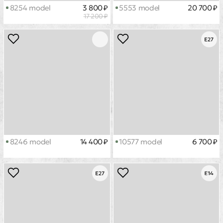
8254 model
3 800 ₽
5553 model
20 700 ₽
17 200 ₽
8246 model
14 400 ₽
10577 model
6 700 ₽