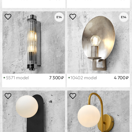
5571 model
7 300 ₽
10402 model
4 700 ₽