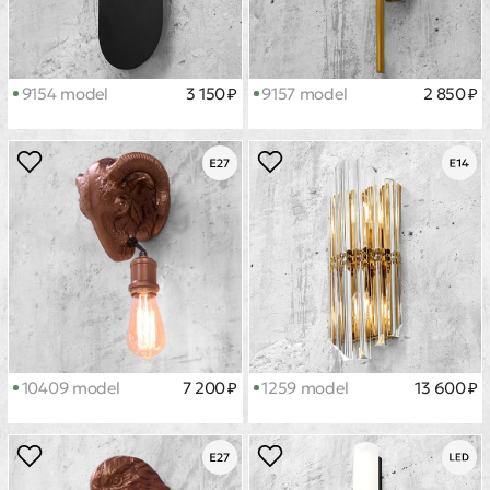
9154 model
3 150 ₽
9157 model
2 850 ₽
10409 model
7 200 ₽
1259 model
13 600 ₽