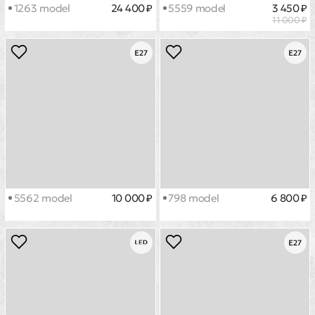
1263 model
24 400 ₽
5559 model
3 450 ₽
11 000 ₽
5562 model
10 000 ₽
798 model
6 800 ₽