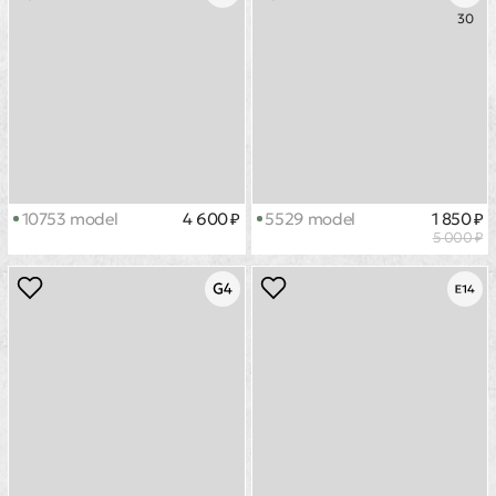
30
10753 model
4 600 ₽
5529 model
1 850 ₽
5 000 ₽