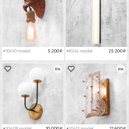
10410 model
5 200 ₽
8244 model
25 200 ₽
10408 model
10 000 ₽
10413 model
21 600 ₽