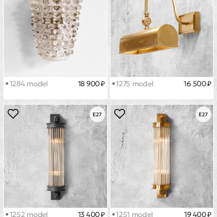
1275 model
16 500 ₽
1284 model
18 900 ₽
1252 model
13 400 ₽
1251 model
19 400 ₽