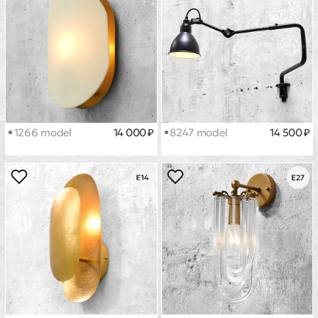
1266 model
14 000 ₽
8247 model
14 500 ₽