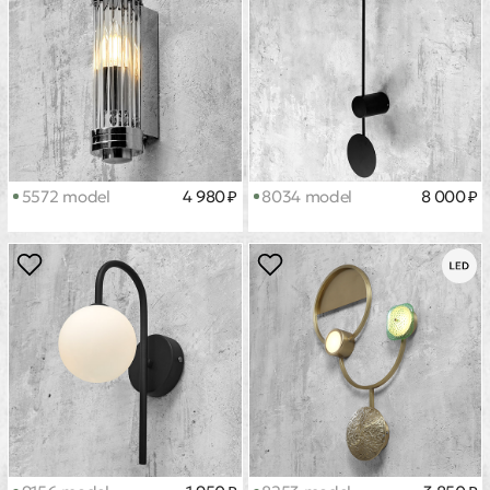
5572 model
4 980 ₽
8034 model
8 000 ₽