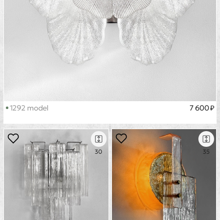
1292 model
7 600 ₽
30
35