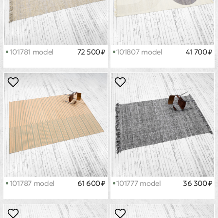
101781 model
72 500 ₽
101807 model
41 700 ₽
101787 model
61 600 ₽
101777 model
36 300 ₽