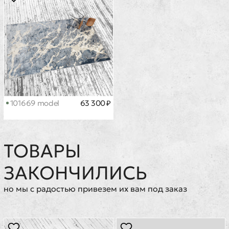
101669 model
63 300 ₽
ТОВАРЫ
ЗАКОНЧИЛИСЬ
но мы с радостью привезем их вам под заказ