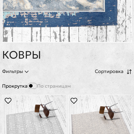
КОВРЫ
Фильтры
Сортировка
Прокрутка
По страницам