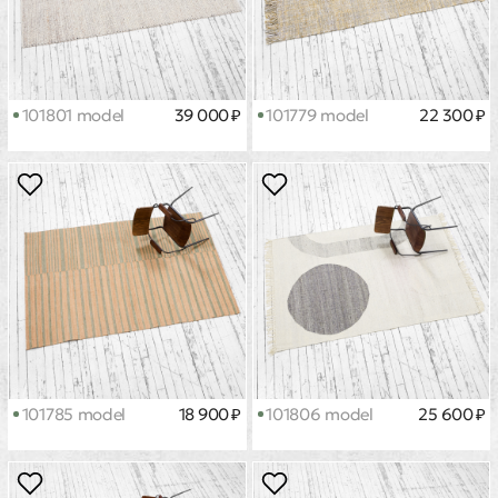
101801 model
39 000 ₽
101779 model
22 300 ₽
101785 model
18 900 ₽
101806 model
25 600 ₽