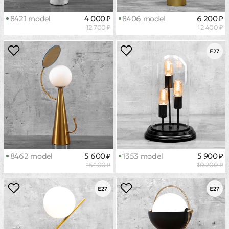
8421 model
4 000 ₽
8406 model
6 200 ₽
12 700 ₽
12 400 ₽
8462 model
5 600 ₽
1353 model
5 900 ₽
15 100 ₽
10 200 ₽