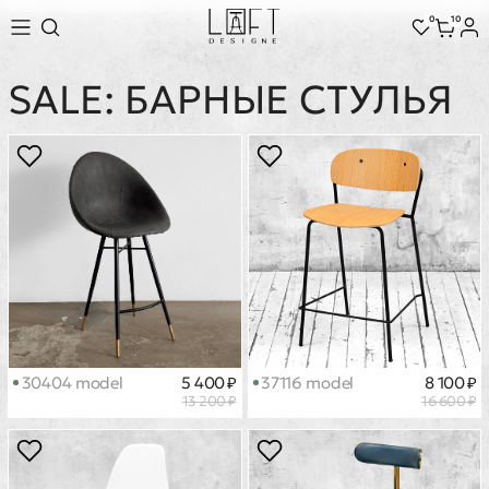
0
10
SALE: БАРНЫЕ СТУЛЬЯ
30404 model
5 400 ₽
37116 model
8 100 ₽
13 200 ₽
16 600 ₽