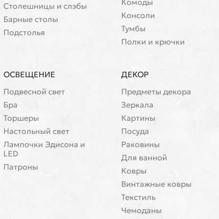
Комоды
Cтолешницы и слэбы
Консоли
Барные столы
Тумбы
Подстолья
Полки и крючки
ОСВЕЩЕНИЕ
ДЕКОР
Подвесной свет
Предметы декора
Бра
Зеркала
Торшеры
Картины
Настольный свет
Посуда
Лампочки Эдисона и
Раковины
LED
Для ванной
Патроны
Ковры
Винтажные ковры
Текстиль
Чемоданы